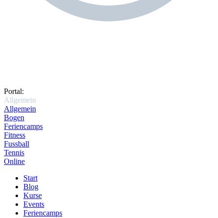
Portal:
Allgemein
Allgemein
Bogen
Feriencamps
Fitness
Fussball
Tennis
Online
Start
Blog
Kurse
Events
Feriencamps